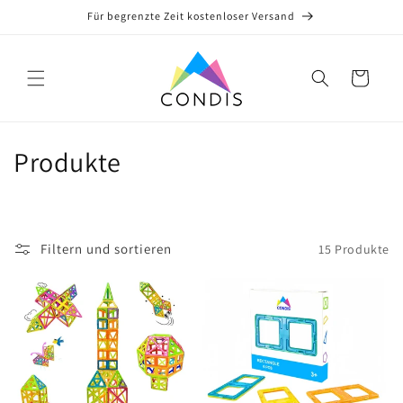
Direkt
Für begrenzte Zeit kostenloser Versand
zum
Inhalt
Warenkorb
K
Produkte
a
t
Filtern und sortieren
15 Produkte
e
g
o
r