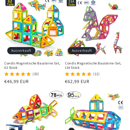
Ausverkauft
Ausverkauft
Condis Magnetische Bausteine Set,
Condis Magnetische Bausteine-Set,
62 Stück
114 Stück
(20)
(12)
Normaler
€46,99 EUR
Normaler
€62,99 EUR
Preis
Preis