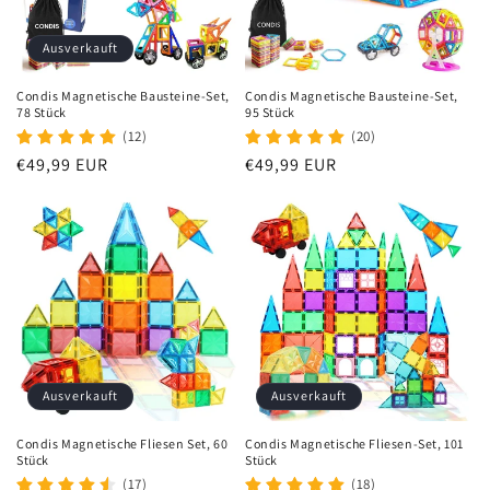
Ausverkauft
Condis Magnetische Bausteine-Set,
Condis Magnetische Bausteine-Set,
78 Stück
95 Stück
(12)
(20)
Normaler
€49,99 EUR
Normaler
€49,99 EUR
Preis
Preis
Ausverkauft
Ausverkauft
Condis Magnetische Fliesen Set, 60
Condis Magnetische Fliesen-Set, 101
Stück
Stück
(17)
(18)