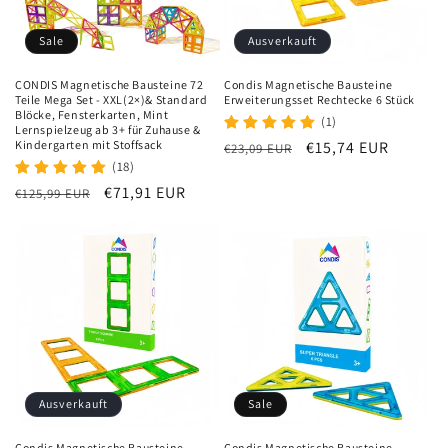
i
e
Sale
Ausverkauft
:
CONDIS Magnetische Bausteine 72
Condis Magnetische Bausteine
Teile Mega Set - XXL(2×)& Standard
Erweiterungsset Rechtecke 6 Stück
Blöcke, Fensterkarten, Mint
(1)
Lernspielzeug ab 3+ für Zuhause &
Kindergarten mit Stoffsack
Normaler
Verkaufspreis
€15,74 EUR
€23,09 EUR
(18)
Preis
Normaler
Verkaufspreis
€71,91 EUR
€125,99 EUR
Preis
Ausverkauft
Sale
Condis Magnetische Bausteine
Condis Magnetische Bausteine