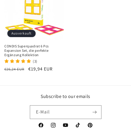
Ausverkauft
CONDIS Superquadrat 6 Pcs
Expansion Set, die perfekte
Ergänzung Kollektion
(3)
Normaler
Verkaufspreis
€19,94 EUR
€26,24 EUR
Preis
Subscribe to our emails
E-Mail
Facebook
Instagram
YouTube
TikTok
Pinterest