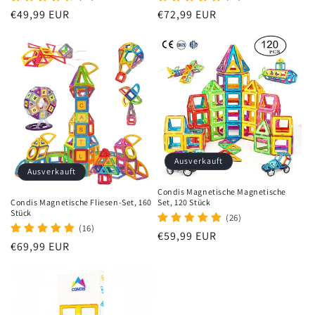
Normaler
€49,99 EUR
Normaler
€72,99 EUR
Preis
Preis
Ausverkauft
Ausverkauft
Condis Magnetische Magnetische
Condis Magnetische Fliesen-Set, 160
Set, 120 Stück
Stück
(26)
(16)
Normaler
€59,99 EUR
Normaler
€69,99 EUR
Preis
Preis