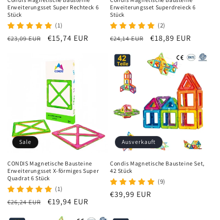
Erweiterungsset Super Rechteck 6
Erweiterungsset Superdreieck 6
Stück
Stück
(1)
(2)
Normaler
Verkaufspreis
€15,74 EUR
Normaler
Verkaufspreis
€18,89 EUR
€23,09 EUR
€24,14 EUR
Preis
Preis
Sale
Ausverkauft
CONDIS Magnetische Bausteine
Condis Magnetische Bausteine Set,
Erweiterungsset X-förmiges Super
42 Stück
Quadrat 6 Stück
(9)
(1)
Normaler
€39,99 EUR
Normaler
Verkaufspreis
€19,94 EUR
€26,24 EUR
Preis
Preis